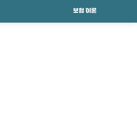
보험 이론