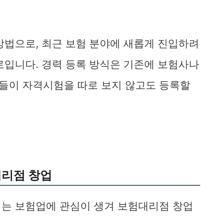
방법으로, 최근 보험 분야에 새롭게 진입하려
로입니다. 경력 등록 방식은 기존에 보험사나
들이 자격시험을 따로 보지 않고도 등록할
대리점 창업
씨는 보험업에 관심이 생겨 보험대리점 창업