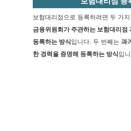
보험대리점 등
보험대리점으로 등록하려면 두 가지 
금융위원회가 주관하는 보험대리점 자
등록하는 방식
입니다. 두 번째는
과거
한 경력을 증명해 등록하는 방식
입니