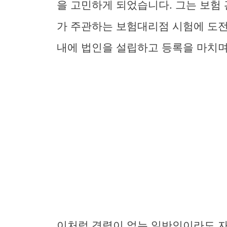
을 고민하게 되었습니다. 그는 보험
가 주관하는 보험대리점 시험에 도전했
내에 법인을 설립하고 등록을 마치
이처럼 경력이 없는 일반인이라도 