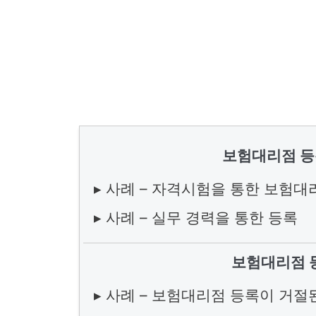
보험대리점 등
▸ 사례 – 자격시험을 통한 보험대
▸ 사례 – 실무 경력을 통한 등록
보험대리점 
▸ 사례 – 보험대리점 등록이 거절