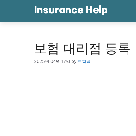
Skip
Insurance Help
to
content
보험 대리점 등록
2025년 04월 17일
by
보험왕