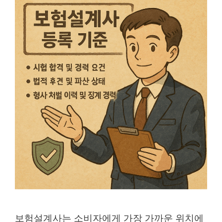
보험설계사는 소비자에게 가장 가까운 위치에