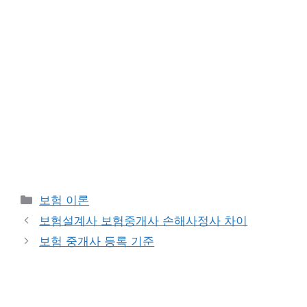
Categories
보험 이론
보험설계사 보험중개사 손해사정사 차이
보험 중개사 등록 기준