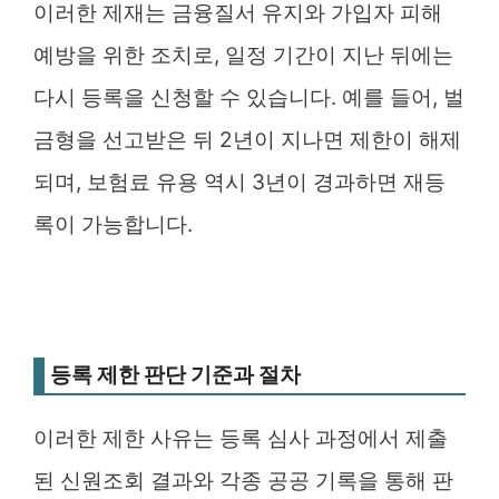
이러한 제재는 금융질서 유지와 가입자 피해
예방을 위한 조치로, 일정 기간이 지난 뒤에는
다시 등록을 신청할 수 있습니다. 예를 들어, 벌
금형을 선고받은 뒤 2년이 지나면 제한이 해제
되며, 보험료 유용 역시 3년이 경과하면 재등
록이 가능합니다.
등록 제한 판단 기준과 절차
이러한 제한 사유는 등록 심사 과정에서 제출
된 신원조회 결과와 각종 공공 기록을 통해 판