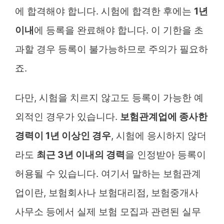
에 합격해야 합니다. 시험에 합격한 후에는
1년
이내
에 등록을 완료해야 합니다. 이 기한을 초
과할 경우 등록이 불가능하므로 주의가 필요하
죠.
다만, 시험을 치르지 않고도 등록이 가능한 예
외적인 경우가 있습니다.
보험관계업에 종사한
경력이 1년 이상인 경우
, 시험에 응시하지 않더
라도
최근 3년 이내의 경력
을 인정받아 등록이
허용될 수 있습니다. 여기서 말하는 보험관계
업이란, 보험회사나 보험대리점, 보험중개사
사무소 등에서 실제 보험 모집과 관련된 실무