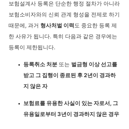
보험설계사 등록은 단순한 행정 절차가 아니라
보험소비자와의 신뢰 관계 형성을 전제로 하기
때문에, 과거
형사처벌 이력
도 중요한 등록 제
한 사유가 됩니다. 특히 다음과 같은 경우에는
등록이 제한됩니다.
등록취소 처분
또는
벌금형 이상 선고를
받고 그 집행이 종료된 후 2년이 경과하
지 않은 자
보험료를 유용한 사실이 있는 자로서, 그
유용일로부터 3년이 경과하지 않은 경우