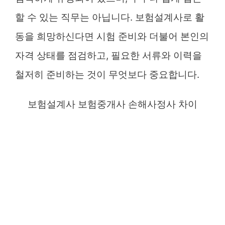
할 수 있는 직무는 아닙니다. 보험설계사로 활
동을 희망하신다면 시험 준비와 더불어 본인의
자격 상태를 점검하고, 필요한 서류와 이력을
철저히 준비하는 것이 무엇보다 중요합니다.
보험설계사 보험중개사 손해사정사 차이