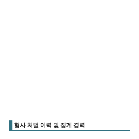
형사 처벌 이력 및 징계 경력