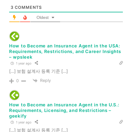
3
COMMENTS
Oldest
How to Become an Insurance Agent in the USA:
Requirements, Restrictions, and Career Insights
– wpsleek
1 year ago
[…] 보험 설계사 등록 기준 […]
Reply
0
How to Become an Insurance Agent in the U.S.:
Requirements, Licensing, and Restrictions –
geekify
1 year ago
[…] 보험 설계사 등록 기준 […]