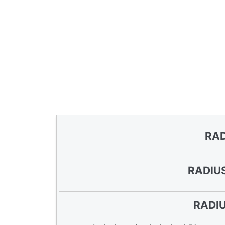
RA
RADI
RADI